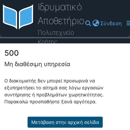
Ιδρυματικό
Αποθετήριο
(cu
Σύνδεση
Πολυτεχνείο
Κρήτης
500
Οδηγός Βοήθειας
Μη διαθέσιμη υπηρεσία
Ο διακομιστής δεν μπορεί προσωρινά να
εξυπηρετήσει το αίτημά σας λόγω εργασιών
συντήρησης ή προβλημάτων χωρητικότητας.
Παρακαλώ προσπαθήστε ξανά αργότερα.
Μετάβαση στην αρχική σελίδα