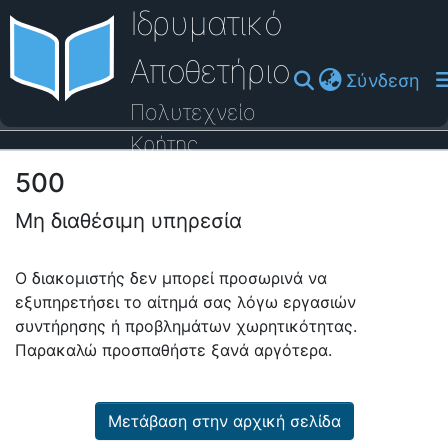
Ιδρυματικό
Αποθετήριο
(cu
Σύνδεση
Πολυτεχνείο
Κρήτης
500
Οδηγός Βοήθειας
Μη διαθέσιμη υπηρεσία
Ο διακομιστής δεν μπορεί προσωρινά να
εξυπηρετήσει το αίτημά σας λόγω εργασιών
συντήρησης ή προβλημάτων χωρητικότητας.
Παρακαλώ προσπαθήστε ξανά αργότερα.
Μετάβαση στην αρχική σελίδα