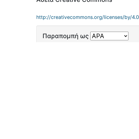
http://creativecommons.org/licenses/by/4.0
Παραπομπή ως
Βολιώτη, Σ. (2008). Histogram-based vis
https://dias.library.tuc.gr/handle/12345
Λογ
Ρυθμίσεις coo