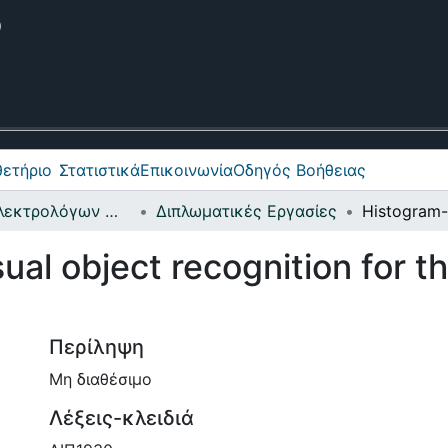
θετήριο
ετήριο
Στατιστικά
Επικοινωνία
Οδηγός Βοήθειας
Σχολή Ηλεκτρολόγων Μηχανικών και Μηχανικών Υπολογιστών
Διπλωματικές Εργασίες
al object recognition for t
Περίληψη
Μη διαθέσιμο
Λέξεις-κλειδιά