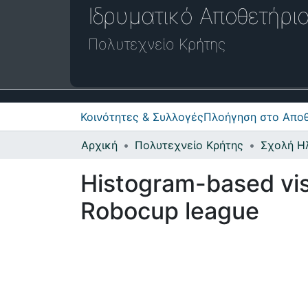
Ιδρυματικό Απο
Πολυτεχνείο Κρήτης
Κοινότητες & Συλλογές
Πλοήγηση στο Αποθ
Αρχική
Πολυτεχνείο Κρήτης
Histogram-based visu
Robocup league