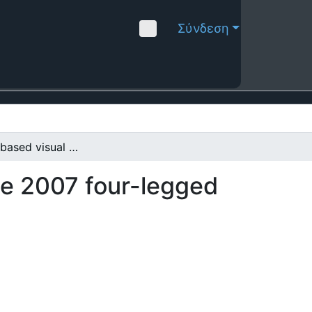
Σύνδεση
Histogram-based visual object recognition for the 2007 four-legged Robocup league
he 2007 four-legged