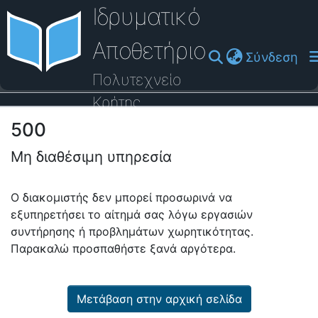
Ιδρυματικό
Αποθετήριο
(cu
Σύνδεση
Πολυτεχνείο
Κρήτης
500
Οδηγός Βοήθειας
Μη διαθέσιμη υπηρεσία
Ο διακομιστής δεν μπορεί προσωρινά να
εξυπηρετήσει το αίτημά σας λόγω εργασιών
συντήρησης ή προβλημάτων χωρητικότητας.
Παρακαλώ προσπαθήστε ξανά αργότερα.
Μετάβαση στην αρχική σελίδα