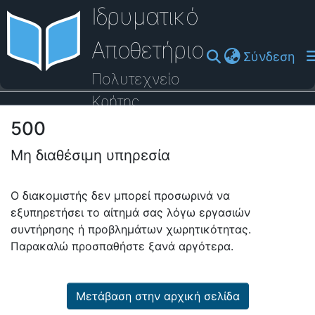
Ιδρυματικό
Αποθετήριο
(cu
Σύνδεση
Πολυτεχνείο
Κρήτης
500
Οδηγός Βοήθειας
Μη διαθέσιμη υπηρεσία
Ο διακομιστής δεν μπορεί προσωρινά να
εξυπηρετήσει το αίτημά σας λόγω εργασιών
συντήρησης ή προβλημάτων χωρητικότητας.
Παρακαλώ προσπαθήστε ξανά αργότερα.
Μετάβαση στην αρχική σελίδα