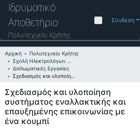
Ιδρυματικό
Αποθετήριο
Σύνδεση
Πολυτεχνείο
Κρήτης
Αρχική
Πολυτεχνείο Κρήτης
Κοινότητες & Συλλογές
Σχολή Ηλεκτρολόγων Μηχανικών και Μηχανικών Υπολογιστών
Διπλωματικές Εργασίες
Πλοήγηση στο Αποθετήριο
Σχεδιασμός και υλοποίηση συστήματος εναλλακτικής και επαυξημένης επικοινωνίας με ένα κουμπί
Στατιστικά
Σχεδιασμός και υλοποίηση
Επικοινωνία
συστήματος εναλλακτικής και
Οδηγός Βοήθειας
επαυξημένης επικοινωνίας με
ένα κουμπί