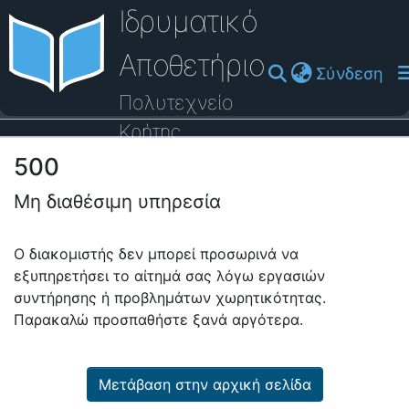
Ιδρυματικό
Αποθετήριο
(cu
Σύνδεση
Πολυτεχνείο
Κρήτης
500
Οδηγός Βοήθειας
Μη διαθέσιμη υπηρεσία
Ο διακομιστής δεν μπορεί προσωρινά να
εξυπηρετήσει το αίτημά σας λόγω εργασιών
συντήρησης ή προβλημάτων χωρητικότητας.
Παρακαλώ προσπαθήστε ξανά αργότερα.
Μετάβαση στην αρχική σελίδα