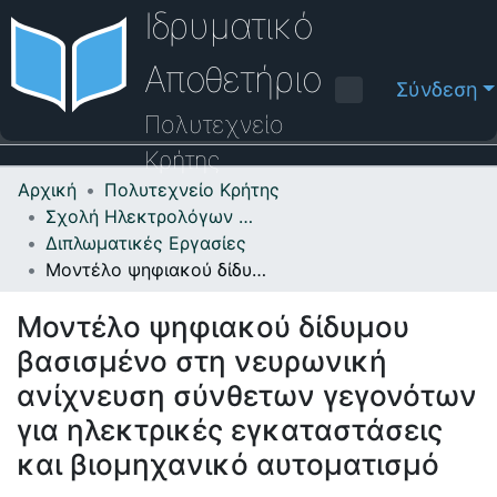
Ιδρυματικό
Αποθετήριο
Σύνδεση
Πολυτεχνείο
Κρήτης
Αρχική
Πολυτεχνείο Κρήτης
Κοινότητες & Συλλογές
Σχολή Ηλεκτρολόγων Μηχανικών και Μηχανικών Υπολογιστών
Διπλωματικές Εργασίες
Πλοήγηση στο Αποθετήριο
Μοντέλο ψηφιακού δίδυμου βασισμένο στη νευρωνική ανίχνευση σύνθετων γεγονότων για ηλεκτρικές εγκαταστάσεις και βιομηχανικό αυτοματισμό
Στατιστικά
Μοντέλο ψηφιακού δίδυμου
Επικοινωνία
βασισμένο στη νευρωνική
Οδηγός Βοήθειας
ανίχνευση σύνθετων γεγονότων
για ηλεκτρικές εγκαταστάσεις
και βιομηχανικό αυτοματισμό