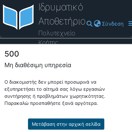
Ιδρυματικό
Αποθετήριο
(cu
Σύνδεση
Πολυτεχνείο
Κρήτης
500
Οδηγός Βοήθειας
Μη διαθέσιμη υπηρεσία
Ο διακομιστής δεν μπορεί προσωρινά να
εξυπηρετήσει το αίτημά σας λόγω εργασιών
συντήρησης ή προβλημάτων χωρητικότητας.
Παρακαλώ προσπαθήστε ξανά αργότερα.
Μετάβαση στην αρχική σελίδα