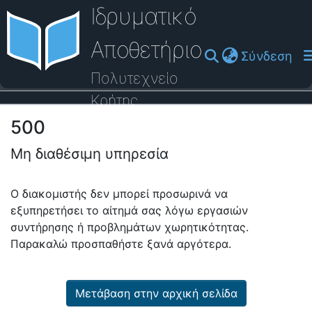
Ιδρυματικό
Αποθετήριο
(cu
Σύνδεση
Πολυτεχνείο
Κρήτης
500
Οδηγός Βοήθειας
Μη διαθέσιμη υπηρεσία
Ο διακομιστής δεν μπορεί προσωρινά να
εξυπηρετήσει το αίτημά σας λόγω εργασιών
συντήρησης ή προβλημάτων χωρητικότητας.
Παρακαλώ προσπαθήστε ξανά αργότερα.
Μετάβαση στην αρχική σελίδα