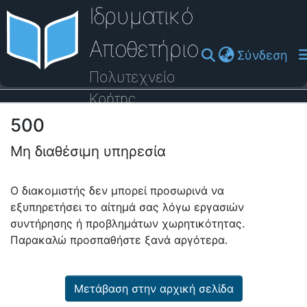
Ιδρυματικό
Αποθετήριο
(cu
Σύνδεση
Πολυτεχνείο
Κρήτης
500
Οδηγός Βοήθειας
Μη διαθέσιμη υπηρεσία
Ο διακομιστής δεν μπορεί προσωρινά να
εξυπηρετήσει το αίτημά σας λόγω εργασιών
συντήρησης ή προβλημάτων χωρητικότητας.
Παρακαλώ προσπαθήστε ξανά αργότερα.
Μετάβαση στην αρχική σελίδα