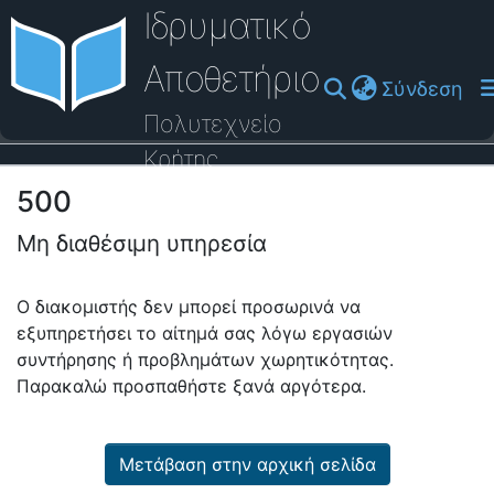
Ιδρυματικό
Αποθετήριο
(cu
Σύνδεση
Πολυτεχνείο
Κρήτης
500
Οδηγός Βοήθειας
Μη διαθέσιμη υπηρεσία
Ο διακομιστής δεν μπορεί προσωρινά να
εξυπηρετήσει το αίτημά σας λόγω εργασιών
συντήρησης ή προβλημάτων χωρητικότητας.
Παρακαλώ προσπαθήστε ξανά αργότερα.
Μετάβαση στην αρχική σελίδα