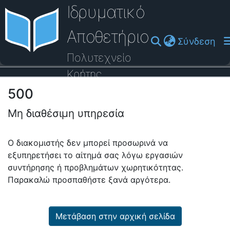
Ιδρυματικό
Αποθετήριο
(cu
Σύνδεση
Πολυτεχνείο
Κρήτης
500
Οδηγός Βοήθειας
Μη διαθέσιμη υπηρεσία
Ο διακομιστής δεν μπορεί προσωρινά να
εξυπηρετήσει το αίτημά σας λόγω εργασιών
συντήρησης ή προβλημάτων χωρητικότητας.
Παρακαλώ προσπαθήστε ξανά αργότερα.
Μετάβαση στην αρχική σελίδα