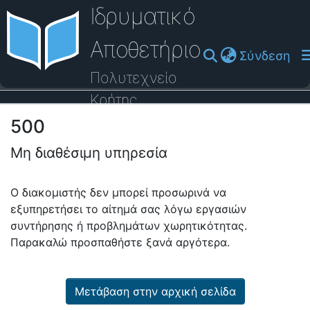
Ιδρυματικό
Αποθετήριο
(cu
Σύνδεση
Πολυτεχνείο
Κρήτης
500
Οδηγός Βοήθειας
Μη διαθέσιμη υπηρεσία
Ο διακομιστής δεν μπορεί προσωρινά να
εξυπηρετήσει το αίτημά σας λόγω εργασιών
συντήρησης ή προβλημάτων χωρητικότητας.
Παρακαλώ προσπαθήστε ξανά αργότερα.
Μετάβαση στην αρχική σελίδα