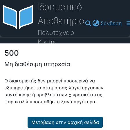
Ιδρυματικό
Αποθετήριο
(cu
Σύνδεση
Πολυτεχνείο
Κρήτης
500
Οδηγός Βοήθειας
Μη διαθέσιμη υπηρεσία
Ο διακομιστής δεν μπορεί προσωρινά να
εξυπηρετήσει το αίτημά σας λόγω εργασιών
συντήρησης ή προβλημάτων χωρητικότητας.
Παρακαλώ προσπαθήστε ξανά αργότερα.
Μετάβαση στην αρχική σελίδα