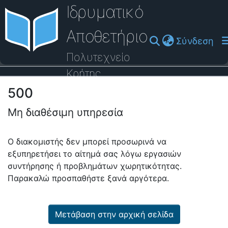
Ιδρυματικό
Αποθετήριο
(cu
Σύνδεση
Πολυτεχνείο
Κρήτης
500
Οδηγός Βοήθειας
Μη διαθέσιμη υπηρεσία
Ο διακομιστής δεν μπορεί προσωρινά να
εξυπηρετήσει το αίτημά σας λόγω εργασιών
συντήρησης ή προβλημάτων χωρητικότητας.
Παρακαλώ προσπαθήστε ξανά αργότερα.
Μετάβαση στην αρχική σελίδα