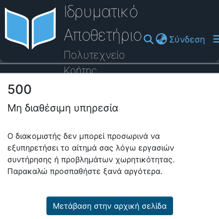
Ιδρυματικό
Αποθετήριο
(cu
Σύνδεση
Πολυτεχνείο
Κρήτης
500
Οδηγός Βοήθειας
Μη διαθέσιμη υπηρεσία
Ο διακομιστής δεν μπορεί προσωρινά να
εξυπηρετήσει το αίτημά σας λόγω εργασιών
συντήρησης ή προβλημάτων χωρητικότητας.
Παρακαλώ προσπαθήστε ξανά αργότερα.
Μετάβαση στην αρχική σελίδα