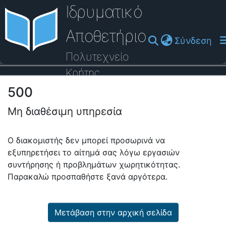
Ιδρυματικό
Αποθετήριο
(cu
Σύνδεση
Πολυτεχνείο
Κρήτης
500
Οδηγός Βοήθειας
Μη διαθέσιμη υπηρεσία
Ο διακομιστής δεν μπορεί προσωρινά να
εξυπηρετήσει το αίτημά σας λόγω εργασιών
συντήρησης ή προβλημάτων χωρητικότητας.
Παρακαλώ προσπαθήστε ξανά αργότερα.
Μετάβαση στην αρχική σελίδα