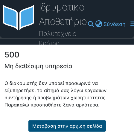
Ιδρυματικό
Αποθετήριο
(cu
Σύνδεση
Πολυτεχνείο
Κρήτης
500
Οδηγός Βοήθειας
Μη διαθέσιμη υπηρεσία
Ο διακομιστής δεν μπορεί προσωρινά να
εξυπηρετήσει το αίτημά σας λόγω εργασιών
συντήρησης ή προβλημάτων χωρητικότητας.
Παρακαλώ προσπαθήστε ξανά αργότερα.
Μετάβαση στην αρχική σελίδα