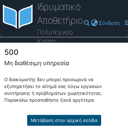
Ιδρυματικό
Αποθετήριο
(cu
Σύνδεση
Πολυτεχνείο
Κρήτης
500
Οδηγός Βοήθειας
Μη διαθέσιμη υπηρεσία
Ο διακομιστής δεν μπορεί προσωρινά να
εξυπηρετήσει το αίτημά σας λόγω εργασιών
συντήρησης ή προβλημάτων χωρητικότητας.
Παρακαλώ προσπαθήστε ξανά αργότερα.
Μετάβαση στην αρχική σελίδα