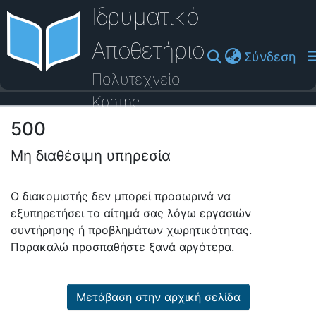
Ιδρυματικό
Αποθετήριο
(cu
Σύνδεση
Πολυτεχνείο
Κρήτης
500
Οδηγός Βοήθειας
Μη διαθέσιμη υπηρεσία
Ο διακομιστής δεν μπορεί προσωρινά να
εξυπηρετήσει το αίτημά σας λόγω εργασιών
συντήρησης ή προβλημάτων χωρητικότητας.
Παρακαλώ προσπαθήστε ξανά αργότερα.
Μετάβαση στην αρχική σελίδα