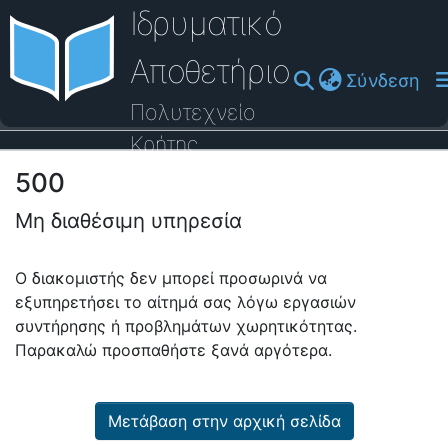
Ιδρυματικό
Αποθετήριο
(cu
Σύνδεση
Πολυτεχνείο
Κρήτης
500
Οδηγός Βοήθειας
Μη διαθέσιμη υπηρεσία
Ο διακομιστής δεν μπορεί προσωρινά να
εξυπηρετήσει το αίτημά σας λόγω εργασιών
συντήρησης ή προβλημάτων χωρητικότητας.
Παρακαλώ προσπαθήστε ξανά αργότερα.
Μετάβαση στην αρχική σελίδα