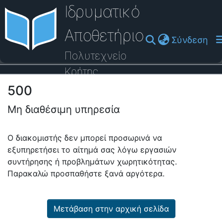
Ιδρυματικό
Αποθετήριο
(cu
Σύνδεση
Πολυτεχνείο
Κρήτης
500
Οδηγός Βοήθειας
Μη διαθέσιμη υπηρεσία
Ο διακομιστής δεν μπορεί προσωρινά να
εξυπηρετήσει το αίτημά σας λόγω εργασιών
συντήρησης ή προβλημάτων χωρητικότητας.
Παρακαλώ προσπαθήστε ξανά αργότερα.
Μετάβαση στην αρχική σελίδα