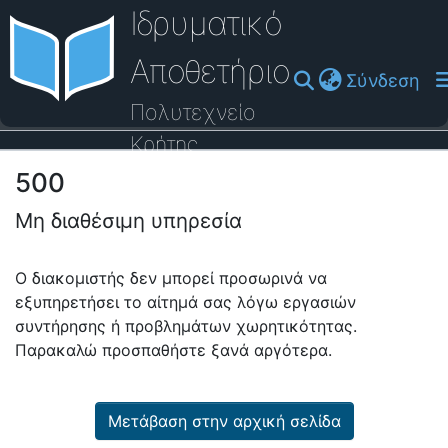
Ιδρυματικό
Αποθετήριο
(cu
Σύνδεση
Πολυτεχνείο
Κρήτης
500
Οδηγός Βοήθειας
Μη διαθέσιμη υπηρεσία
Ο διακομιστής δεν μπορεί προσωρινά να
εξυπηρετήσει το αίτημά σας λόγω εργασιών
συντήρησης ή προβλημάτων χωρητικότητας.
Παρακαλώ προσπαθήστε ξανά αργότερα.
Μετάβαση στην αρχική σελίδα