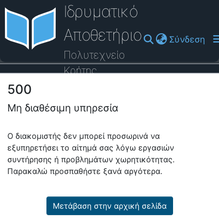
Ιδρυματικό
Αποθετήριο
(cu
Σύνδεση
Πολυτεχνείο
Κρήτης
500
Οδηγός Βοήθειας
Μη διαθέσιμη υπηρεσία
Ο διακομιστής δεν μπορεί προσωρινά να
εξυπηρετήσει το αίτημά σας λόγω εργασιών
συντήρησης ή προβλημάτων χωρητικότητας.
Παρακαλώ προσπαθήστε ξανά αργότερα.
Μετάβαση στην αρχική σελίδα