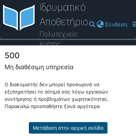
Ιδρυματικό
Αποθετήριο
(cu
Σύνδεση
Πολυτεχνείο
Κρήτης
500
Οδηγός Βοήθειας
Μη διαθέσιμη υπηρεσία
Ο διακομιστής δεν μπορεί προσωρινά να
εξυπηρετήσει το αίτημά σας λόγω εργασιών
συντήρησης ή προβλημάτων χωρητικότητας.
Παρακαλώ προσπαθήστε ξανά αργότερα.
Μετάβαση στην αρχική σελίδα