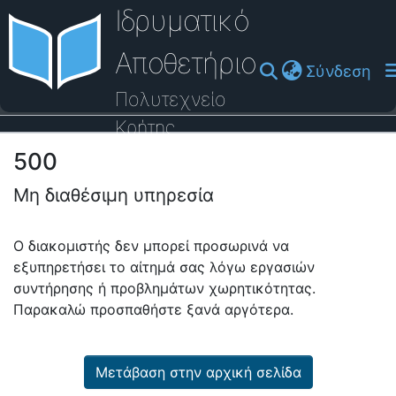
Ιδρυματικό
Αποθετήριο
(cu
Σύνδεση
Πολυτεχνείο
Κρήτης
500
Οδηγός Βοήθειας
Μη διαθέσιμη υπηρεσία
Ο διακομιστής δεν μπορεί προσωρινά να
εξυπηρετήσει το αίτημά σας λόγω εργασιών
συντήρησης ή προβλημάτων χωρητικότητας.
Παρακαλώ προσπαθήστε ξανά αργότερα.
Μετάβαση στην αρχική σελίδα