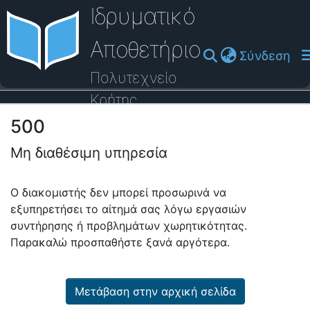
Ιδρυματικό
Αποθετήριο
(cu
Σύνδεση
Πολυτεχνείο
Κρήτης
500
Οδηγός Βοήθειας
Μη διαθέσιμη υπηρεσία
Ο διακομιστής δεν μπορεί προσωρινά να
εξυπηρετήσει το αίτημά σας λόγω εργασιών
συντήρησης ή προβλημάτων χωρητικότητας.
Παρακαλώ προσπαθήστε ξανά αργότερα.
Μετάβαση στην αρχική σελίδα