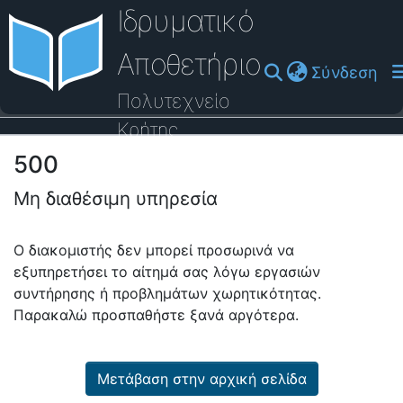
Ιδρυματικό
Αποθετήριο
(cu
Σύνδεση
Πολυτεχνείο
Κρήτης
500
Οδηγός Βοήθειας
Μη διαθέσιμη υπηρεσία
Ο διακομιστής δεν μπορεί προσωρινά να
εξυπηρετήσει το αίτημά σας λόγω εργασιών
συντήρησης ή προβλημάτων χωρητικότητας.
Παρακαλώ προσπαθήστε ξανά αργότερα.
Μετάβαση στην αρχική σελίδα