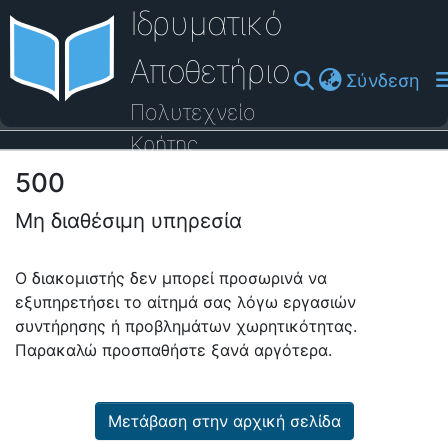
Ιδρυματικό
Αποθετήριο
(cu
Σύνδεση
Πολυτεχνείο
Κρήτης
500
Οδηγός Βοήθειας
Μη διαθέσιμη υπηρεσία
Ο διακομιστής δεν μπορεί προσωρινά να
εξυπηρετήσει το αίτημά σας λόγω εργασιών
συντήρησης ή προβλημάτων χωρητικότητας.
Παρακαλώ προσπαθήστε ξανά αργότερα.
Μετάβαση στην αρχική σελίδα