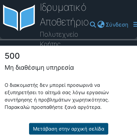
Ιδρυματικό
Αποθετήριο
(cu
Σύνδεση
Πολυτεχνείο
Κρήτης
500
Οδηγός Βοήθειας
Μη διαθέσιμη υπηρεσία
Ο διακομιστής δεν μπορεί προσωρινά να
εξυπηρετήσει το αίτημά σας λόγω εργασιών
συντήρησης ή προβλημάτων χωρητικότητας.
Παρακαλώ προσπαθήστε ξανά αργότερα.
Μετάβαση στην αρχική σελίδα