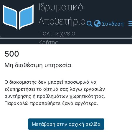
Ιδρυματικό
Αποθετήριο
(cu
Σύνδεση
Πολυτεχνείο
Κρήτης
500
Οδηγός Βοήθειας
Μη διαθέσιμη υπηρεσία
Ο διακομιστής δεν μπορεί προσωρινά να
εξυπηρετήσει το αίτημά σας λόγω εργασιών
συντήρησης ή προβλημάτων χωρητικότητας.
Παρακαλώ προσπαθήστε ξανά αργότερα.
Μετάβαση στην αρχική σελίδα