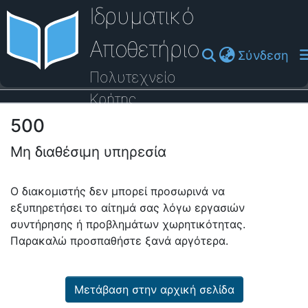
Ιδρυματικό
Αποθετήριο
(cu
Σύνδεση
Πολυτεχνείο
Κρήτης
500
Οδηγός Βοήθειας
Μη διαθέσιμη υπηρεσία
Ο διακομιστής δεν μπορεί προσωρινά να
εξυπηρετήσει το αίτημά σας λόγω εργασιών
συντήρησης ή προβλημάτων χωρητικότητας.
Παρακαλώ προσπαθήστε ξανά αργότερα.
Μετάβαση στην αρχική σελίδα