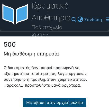
Ιδρυματικό
Αποθετήριο
(cu
Σύνδεση
Πολυτεχνείο
Κρήτης
500
Οδηγός Βοήθειας
Μη διαθέσιμη υπηρεσία
Ο διακομιστής δεν μπορεί προσωρινά να
εξυπηρετήσει το αίτημά σας λόγω εργασιών
συντήρησης ή προβλημάτων χωρητικότητας.
Παρακαλώ προσπαθήστε ξανά αργότερα.
Μετάβαση στην αρχική σελίδα