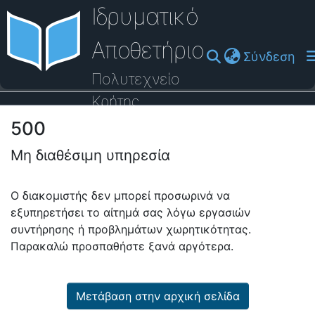
Ιδρυματικό
Αποθετήριο
(cu
Σύνδεση
Πολυτεχνείο
Κρήτης
500
Οδηγός Βοήθειας
Μη διαθέσιμη υπηρεσία
Ο διακομιστής δεν μπορεί προσωρινά να
εξυπηρετήσει το αίτημά σας λόγω εργασιών
συντήρησης ή προβλημάτων χωρητικότητας.
Παρακαλώ προσπαθήστε ξανά αργότερα.
Μετάβαση στην αρχική σελίδα