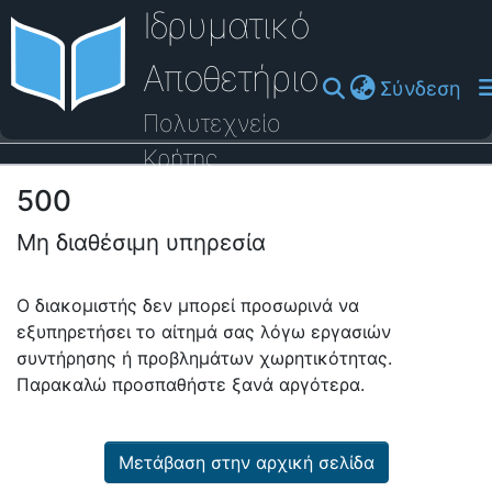
Ιδρυματικό
Αποθετήριο
(cu
Σύνδεση
Πολυτεχνείο
Κρήτης
500
Οδηγός Βοήθειας
Μη διαθέσιμη υπηρεσία
Ο διακομιστής δεν μπορεί προσωρινά να
εξυπηρετήσει το αίτημά σας λόγω εργασιών
συντήρησης ή προβλημάτων χωρητικότητας.
Παρακαλώ προσπαθήστε ξανά αργότερα.
Μετάβαση στην αρχική σελίδα