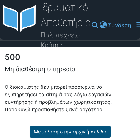
Ιδρυματικό
Αποθετήριο
(cu
Σύνδεση
Πολυτεχνείο
Κρήτης
500
Οδηγός Βοήθειας
Μη διαθέσιμη υπηρεσία
Ο διακομιστής δεν μπορεί προσωρινά να
εξυπηρετήσει το αίτημά σας λόγω εργασιών
συντήρησης ή προβλημάτων χωρητικότητας.
Παρακαλώ προσπαθήστε ξανά αργότερα.
Μετάβαση στην αρχική σελίδα