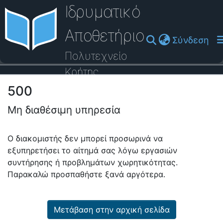
Ιδρυματικό
Αποθετήριο
(cu
Σύνδεση
Πολυτεχνείο
Κρήτης
500
Οδηγός Βοήθειας
Μη διαθέσιμη υπηρεσία
Ο διακομιστής δεν μπορεί προσωρινά να
εξυπηρετήσει το αίτημά σας λόγω εργασιών
συντήρησης ή προβλημάτων χωρητικότητας.
Παρακαλώ προσπαθήστε ξανά αργότερα.
Μετάβαση στην αρχική σελίδα