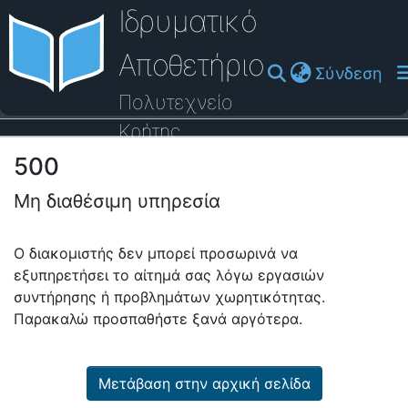
Ιδρυματικό
Αποθετήριο
(cu
Σύνδεση
Πολυτεχνείο
Κρήτης
500
Οδηγός Βοήθειας
Μη διαθέσιμη υπηρεσία
Ο διακομιστής δεν μπορεί προσωρινά να
εξυπηρετήσει το αίτημά σας λόγω εργασιών
συντήρησης ή προβλημάτων χωρητικότητας.
Παρακαλώ προσπαθήστε ξανά αργότερα.
Μετάβαση στην αρχική σελίδα