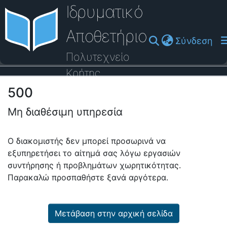
Ιδρυματικό
Αποθετήριο
(cu
Σύνδεση
Πολυτεχνείο
Κρήτης
500
Οδηγός Βοήθειας
Μη διαθέσιμη υπηρεσία
Ο διακομιστής δεν μπορεί προσωρινά να
εξυπηρετήσει το αίτημά σας λόγω εργασιών
συντήρησης ή προβλημάτων χωρητικότητας.
Παρακαλώ προσπαθήστε ξανά αργότερα.
Μετάβαση στην αρχική σελίδα