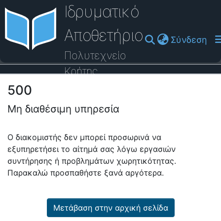
Ιδρυματικό
Αποθετήριο
(cu
Σύνδεση
Πολυτεχνείο
Κρήτης
500
Οδηγός Βοήθειας
Μη διαθέσιμη υπηρεσία
Ο διακομιστής δεν μπορεί προσωρινά να
εξυπηρετήσει το αίτημά σας λόγω εργασιών
συντήρησης ή προβλημάτων χωρητικότητας.
Παρακαλώ προσπαθήστε ξανά αργότερα.
Μετάβαση στην αρχική σελίδα