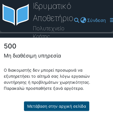
Ιδρυματικό
Αποθετήριο
(cu
Σύνδεση
Πολυτεχνείο
Κρήτης
500
Οδηγός Βοήθειας
Μη διαθέσιμη υπηρεσία
Ο διακομιστής δεν μπορεί προσωρινά να
εξυπηρετήσει το αίτημά σας λόγω εργασιών
συντήρησης ή προβλημάτων χωρητικότητας.
Παρακαλώ προσπαθήστε ξανά αργότερα.
Μετάβαση στην αρχική σελίδα