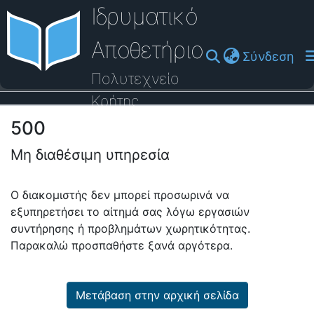
Ιδρυματικό
Αποθετήριο
(cu
Σύνδεση
Πολυτεχνείο
Κρήτης
500
Οδηγός Βοήθειας
Μη διαθέσιμη υπηρεσία
Ο διακομιστής δεν μπορεί προσωρινά να
εξυπηρετήσει το αίτημά σας λόγω εργασιών
συντήρησης ή προβλημάτων χωρητικότητας.
Παρακαλώ προσπαθήστε ξανά αργότερα.
Μετάβαση στην αρχική σελίδα