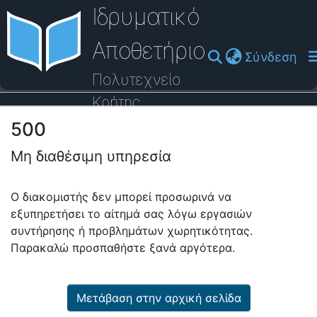
Ιδρυματικό
Αποθετήριο
(cu
Σύνδεση
Πολυτεχνείο
Κρήτης
500
Οδηγός Βοήθειας
Μη διαθέσιμη υπηρεσία
Ο διακομιστής δεν μπορεί προσωρινά να
εξυπηρετήσει το αίτημά σας λόγω εργασιών
συντήρησης ή προβλημάτων χωρητικότητας.
Παρακαλώ προσπαθήστε ξανά αργότερα.
Μετάβαση στην αρχική σελίδα