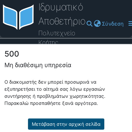
Ιδρυματικό
Αποθετήριο
(cu
Σύνδεση
Πολυτεχνείο
Κρήτης
500
Οδηγός Βοήθειας
Μη διαθέσιμη υπηρεσία
Ο διακομιστής δεν μπορεί προσωρινά να
εξυπηρετήσει το αίτημά σας λόγω εργασιών
συντήρησης ή προβλημάτων χωρητικότητας.
Παρακαλώ προσπαθήστε ξανά αργότερα.
Μετάβαση στην αρχική σελίδα