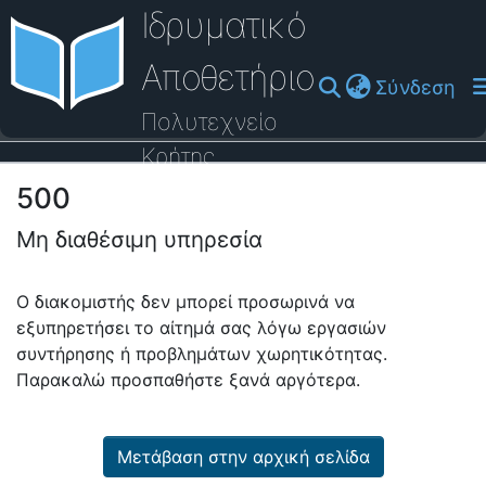
Ιδρυματικό
Αποθετήριο
(cu
Σύνδεση
Πολυτεχνείο
Κρήτης
500
Οδηγός Βοήθειας
Μη διαθέσιμη υπηρεσία
Ο διακομιστής δεν μπορεί προσωρινά να
εξυπηρετήσει το αίτημά σας λόγω εργασιών
συντήρησης ή προβλημάτων χωρητικότητας.
Παρακαλώ προσπαθήστε ξανά αργότερα.
Μετάβαση στην αρχική σελίδα