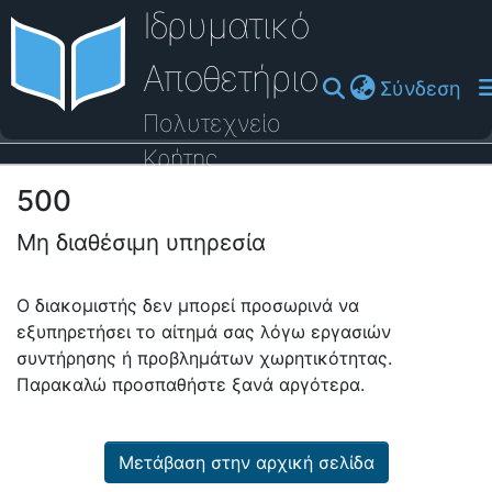
Ιδρυματικό
Αποθετήριο
(cu
Σύνδεση
Πολυτεχνείο
Κρήτης
500
Οδηγός Βοήθειας
Μη διαθέσιμη υπηρεσία
Ο διακομιστής δεν μπορεί προσωρινά να
εξυπηρετήσει το αίτημά σας λόγω εργασιών
συντήρησης ή προβλημάτων χωρητικότητας.
Παρακαλώ προσπαθήστε ξανά αργότερα.
Μετάβαση στην αρχική σελίδα