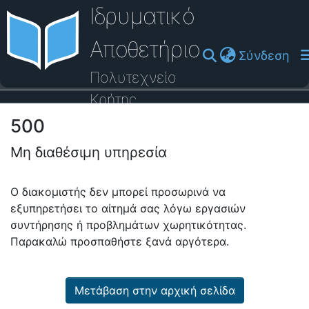
Ιδρυματικό
Αποθετήριο
(cu
Σύνδεση
Πολυτεχνείο
Κρήτης
500
Οδηγός Βοήθειας
Μη διαθέσιμη υπηρεσία
Ο διακομιστής δεν μπορεί προσωρινά να
εξυπηρετήσει το αίτημά σας λόγω εργασιών
συντήρησης ή προβλημάτων χωρητικότητας.
Παρακαλώ προσπαθήστε ξανά αργότερα.
Μετάβαση στην αρχική σελίδα