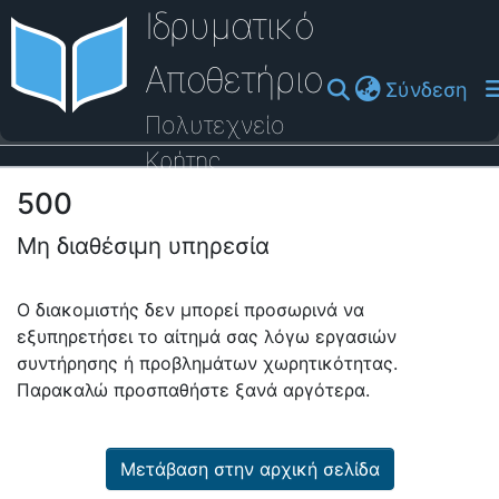
Ιδρυματικό
Αποθετήριο
(cu
Σύνδεση
Πολυτεχνείο
Κρήτης
500
Οδηγός Βοήθειας
Μη διαθέσιμη υπηρεσία
Ο διακομιστής δεν μπορεί προσωρινά να
εξυπηρετήσει το αίτημά σας λόγω εργασιών
συντήρησης ή προβλημάτων χωρητικότητας.
Παρακαλώ προσπαθήστε ξανά αργότερα.
Μετάβαση στην αρχική σελίδα