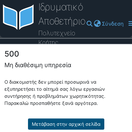
Ιδρυματικό
Αποθετήριο
(cu
Σύνδεση
Πολυτεχνείο
Κρήτης
500
Οδηγός Βοήθειας
Μη διαθέσιμη υπηρεσία
Ο διακομιστής δεν μπορεί προσωρινά να
εξυπηρετήσει το αίτημά σας λόγω εργασιών
συντήρησης ή προβλημάτων χωρητικότητας.
Παρακαλώ προσπαθήστε ξανά αργότερα.
Μετάβαση στην αρχική σελίδα